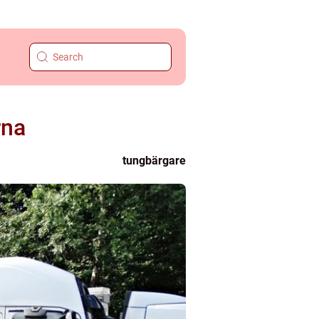
rna
tungbärgare