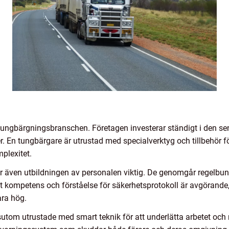
 tungbärgningsbranschen. Företagen investerar ständigt i den se
r. En tungbärgare är utrustad med specialverktyg och tillbehör fö
mplexitet.
 även utbildningen av personalen viktig. De genomgår regelbund
tt kompetens och förståelse för säkerhetsprotokoll är avgörande, 
ara hög.
om utrustade med smart teknik för att underlätta arbetet och m