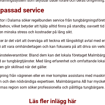
a varningssystem som skyddar både förare och deras omgivning.
npassad service
or i Dalarna söker regelbunden service från tungbärgningsföret
ehov, vilket betyder att hjälp alltid finns på standby, oavsett ti
en minska stress och kostnader på lång sikt.
r är det värt att överväga att teckna ett långsiktigt avtal med en 
 i att vara omhändertagen och kan fokusera på att driva sin verk
 tjänsteleverantörer. Bland dem kan det lokala företaget Malmbär
ud av tungbärgtjänster. Med lång erfarenhet och omfattande lo
 gör skillnad när det gäller.
ning från vägrenen eller en mer komplex assistans med maskintra
n och den nödvändiga expertisen. Malmbärgarna AB har mycket at
larnas region som söker professionella och pålitliga tungbärgare.
Läs fler inlägg här