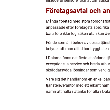
inkluderar sensorer och automatisk
Företagsavtal och a
Många företag med stora fordonsflott
anpassade efter företagets specifika b
bara förenklar logistiken utan kan äv
För de som är i behov av dessa tjänste
betyder att man alltid har tryggheten
I Dalarna finns det flertalet sådana
exceptionella service och breda utb
skräddarsydda lösningar som verkligen
Vare sig det handlar om en enkel bärg
tjänsteleverantör med ett erkänt nam
namn att hålla i åtanke för alla i Da