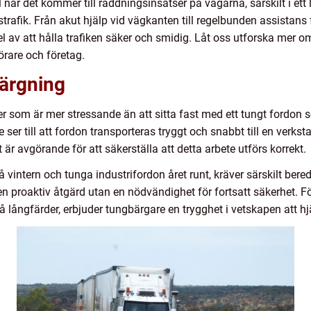
när det kommer till räddningsinsatser på vägarna, särskilt i et
trafik. Från akut hjälp vid vägkanten till regelbunden assistans 
el av att hålla trafiken säker och smidig. Låt oss utforska mer 
förare och företag.
bärgning
r som är mer stressande än att sitta fast med ett tungt fordon som
 ser till att fordon transporteras tryggt och snabbt till en verkst
är avgörande för att säkerställa att detta arbete utförs korrekt.
vintern och tunga industrifordon året runt, kräver särskilt bered
en proaktiv åtgärd utan en nödvändighet för fortsatt säkerhet. F
å långfärder, erbjuder tungbärgare en trygghet i vetskapen att hjäl