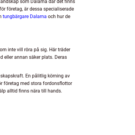
t landskap som Dalarna där det finns
för företag, är dessa specialiserade
om
tungbärgare Dalarna
och hur de
 inte vill röra på sig. Här träder
ad eller annan säker plats. Deras
skapskraft. En pålitlig körning av
ör företag med stora fordonsflottor
p alltid finns nära till hands.