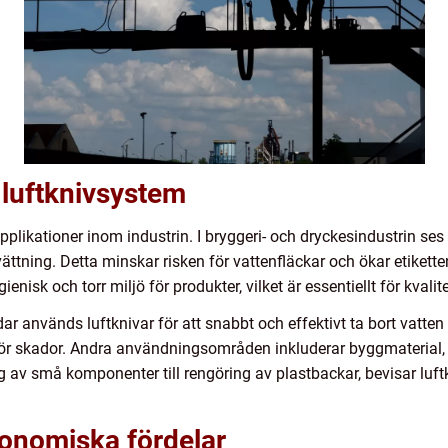
luftknivsystem
pplikationer inom industrin. I bryggeri- och dryckesindustrin ses
tvättning. Detta minskar risken för vattenfläckar och ökar etiket
enisk och torr miljö för produkter, vilket är essentiellt för kvalit
dar används luftknivar för att snabbt och effektivt ta bort vatten
 för skador. Andra användningsområden inkluderar byggmaterial,
ng av små komponenter till rengöring av plastbackar, bevisar lu
onomiska fördelar