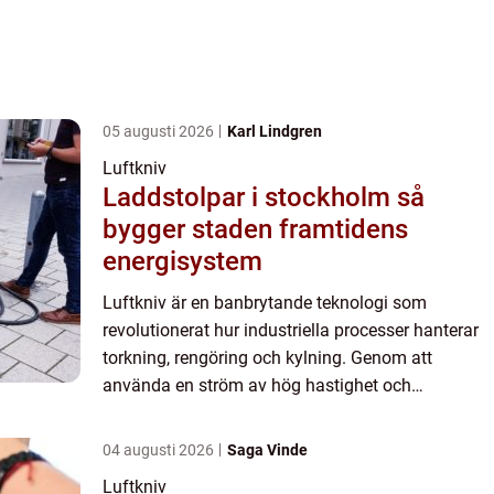
05 augusti 2026
Karl Lindgren
Luftkniv
Laddstolpar i stockholm så
bygger staden framtidens
energisystem
Luftkniv är en banbrytande teknologi som
revolutionerat hur industriella processer hanterar
torkning, rengöring och kylning. Genom att
använda en ström av hög hastighet och
lågtrycksluft har luftknivar blivit ett oumb&a...
04 augusti 2026
Saga Vinde
Luftkniv