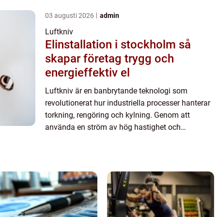
03 augusti 2026
admin
Luftkniv
Elinstallation i stockholm så
skapar företag trygg och
energieffektiv el
Luftkniv är en banbrytande teknologi som
revolutionerat hur industriella processer hanterar
torkning, rengöring och kylning. Genom att
använda en ström av hög hastighet och
lågtrycksluft har luftknivar blivit ett oumb&a...