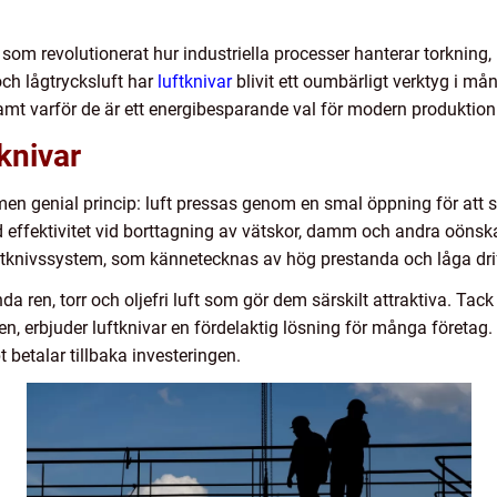
som revolutionerat hur industriella processer hanterar torkning
ch lågtrycksluft har
luftknivar
blivit ett oumbärligt verktyg i må
t varför de är ett energibesparande val för modern produktion
knivar
men genial princip: luft pressas genom en smal öppning för att
rd effektivitet vid borttagning av vätskor, damm och andra oönska
uftknivssystem, som kännetecknas av hög prestanda och låga dri
a ren, torr och oljefri luft som gör dem särskilt attraktiva. Tac
, erbjuder luftknivar en fördelaktig lösning för många företag. D
betalar tillbaka investeringen.