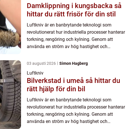
Damklippning i kungsbacka så
hittar du rätt frisör för din stil
Luftkniv är en banbrytande teknologi som
revolutionerat hur industriella processer hanterar
torkning, rengöring och kylning. Genom att
använda en ström av hög hastighet och
lågtrycksluft har luftknivar blivit ett oumb&a...
03 augusti 2026
Simon Hagberg
Luftkniv
Bilverkstad i umeå så hittar du
rätt hjälp för din bil
Luftkniv är en banbrytande teknologi som
revolutionerat hur industriella processer hanterar
torkning, rengöring och kylning. Genom att
använda en ström av hög hastighet och
lågtrycksluft har luftknivar blivit ett oumb&a...