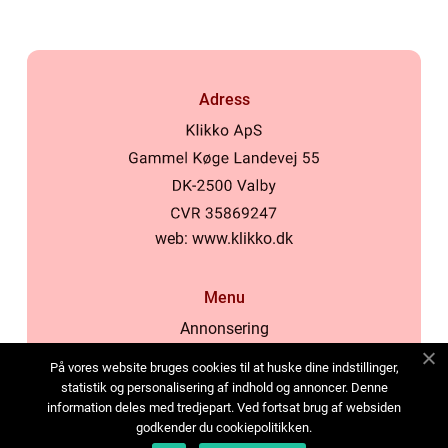
Adress
web:
www.klikko.dk
Menu
Annonsering
Om oss
På vores website bruges cookies til at huske dine indstillinger,
Cookies
statistik og personalisering af indhold og annoncer. Denne
information deles med tredjepart. Ved fortsat brug af websiden
Kontakta oss
godkender du cookiepolitikken.
Sitemap