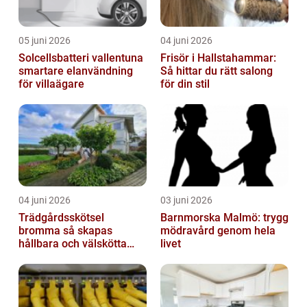
05 juni 2026
04 juni 2026
Solcellsbatteri vallentuna
Frisör i Hallstahammar:
smartare elanvändning
Så hittar du rätt salong
för villaägare
för din stil
04 juni 2026
03 juni 2026
Trädgårdsskötsel
Barnmorska Malmö: trygg
bromma så skapas
mödravård genom hela
hållbara och välskötta
livet
utemiljöer