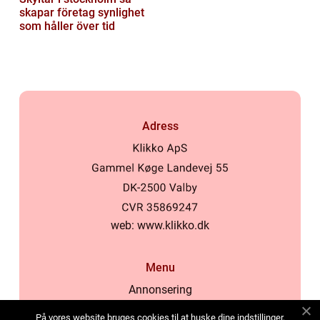
skapar företag synlighet
som håller över tid
Adress
web:
www.klikko.dk
Menu
Annonsering
Om oss
På vores website bruges cookies til at huske dine indstillinger,