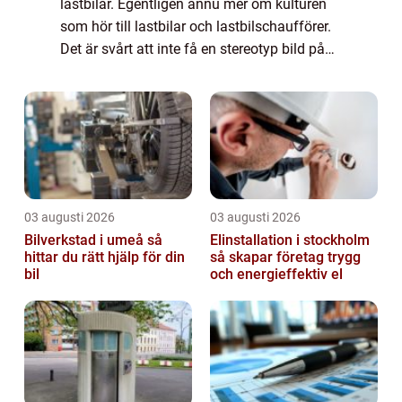
lastbilar. Egentligen ännu mer om kulturen
som hör till lastbilar och lastbilschaufförer.
Det är svårt att inte få en stereotyp bild på
näthinnan. Manliga lastbilschaufförer i
jeansväst och trucker-keps som sitte...
03 augusti 2026
03 augusti 2026
Bilverkstad i umeå så
Elinstallation i stockholm
hittar du rätt hjälp för din
så skapar företag trygg
bil
och energieffektiv el