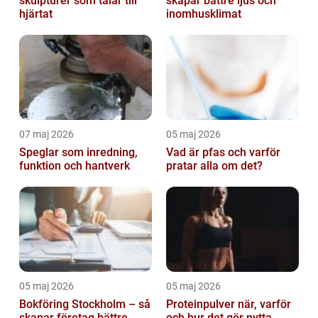
skulpturer som talar till
skapar bättre ljus och
hjärtat
inomhusklimat
07 maj 2026
05 maj 2026
Speglar som inredning,
Vad är pfas och varför
funktion och hantverk
pratar alla om det?
05 maj 2026
05 maj 2026
Bokföring Stockholm – så
Proteinpulver när, varför
skapar företag bättre
och hur det gör nytta