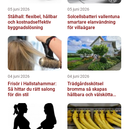
05 juni 2026
05 juni 2026
Stålhall: flexibel, hållbar
Solcellsbatteri vallentuna
och kostnadseffektiv
smartare elanvändning
byggnadslösning
för villaägare
04 juni 2026
04 juni 2026
Frisör i Hallstahammar:
Trädgårdsskötsel
Så hittar du rätt salong
bromma så skapas
för din stil
hållbara och välskötta
utemiljöer