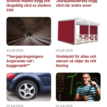
Arborist malmö trygg och
Joursjuksköterska trygg
långsiktig vård av stadens
vård när andra sover
träd
02 juli 2026
02 juli 2026
**bergsprängningens
Vindskydd för altan och
Avgörande roll i
uterum så väljer du rätt
byggprojekt**
lösning
02 juli 2026
02 juli 2026