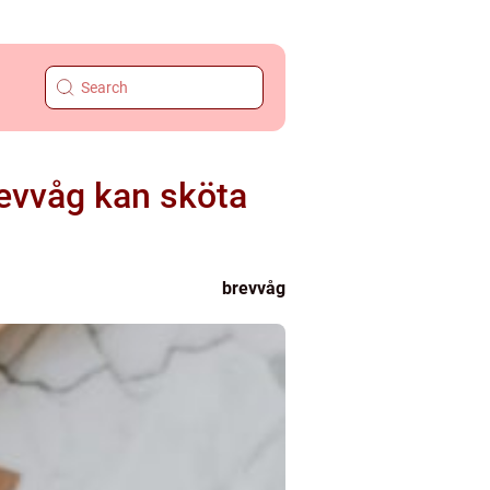
revvåg kan sköta
brevvåg