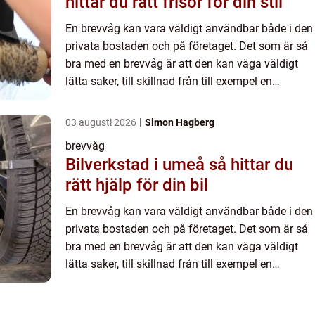
hittar du rätt frisör för din stil
En brevvåg kan vara väldigt användbar både i den
privata bostaden och på företaget. Det som är så
bra med en brevvåg är att den kan väga väldigt
lätta saker, till skillnad från till exempel en
personvåg. Förutom att en brevvåg garanterar att
du allti...
03 augusti 2026
Simon Hagberg
brevvåg
Bilverkstad i umeå så hittar du
rätt hjälp för din bil
En brevvåg kan vara väldigt användbar både i den
privata bostaden och på företaget. Det som är så
bra med en brevvåg är att den kan väga väldigt
lätta saker, till skillnad från till exempel en
personvåg. Förutom att en brevvåg garanterar att
du allti...