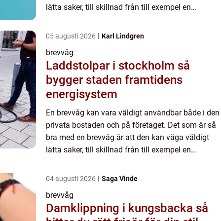
lätta saker, till skillnad från till exempel en
personvåg. Förutom att en brevvåg garanterar att
du allti...
05 augusti 2026
Karl Lindgren
brevvåg
Laddstolpar i stockholm så
bygger staden framtidens
energisystem
En brevvåg kan vara väldigt användbar både i den
privata bostaden och på företaget. Det som är så
bra med en brevvåg är att den kan väga väldigt
lätta saker, till skillnad från till exempel en
personvåg. Förutom att en brevvåg garanterar att
du allti...
04 augusti 2026
Saga Vinde
brevvåg
Damklippning i kungsbacka så