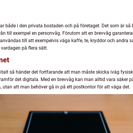
r både i den privata bostaden och på företaget. Det som är så 
 från till exempel en personvåg. Förutom att en brevvåg garanterar 
vändas till att exempelvis väga kaffe, te, kryddor och andra sak
 vardagen på flera sätt.
mmet
italt så händer det fortfarande att man måste skicka iväg fysis
framför det digitala. Med en brevvåg kan man alltid vara säker på 
, utan att man behöver gå in på ett postkontor för att väga det.