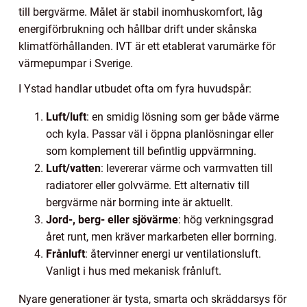
till bergvärme. Målet är stabil inomhuskomfort, låg
energiförbrukning och hållbar drift under skånska
klimatförhållanden. IVT är ett etablerat varumärke för
värmepumpar i Sverige.
I Ystad handlar utbudet ofta om fyra huvudspår:
Luft/luft
: en smidig lösning som ger både värme
och kyla. Passar väl i öppna planlösningar eller
som komplement till befintlig uppvärmning.
Luft/vatten
: levererar värme och varmvatten till
radiatorer eller golvvärme. Ett alternativ till
bergvärme när borrning inte är aktuellt.
Jord-, berg- eller sjövärme
: hög verkningsgrad
året runt, men kräver markarbeten eller borrning.
Frånluft
: återvinner energi ur ventilationsluft.
Vanligt i hus med mekanisk frånluft.
Nyare generationer är tysta, smarta och skräddarsys för