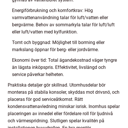
Energiförbrukning och komfortkrav: Hög
varmvattenanvändning talar för luft/vatten eller
bergvärme. Behov av sommarkyla talar för luft/luft
eller luft/vatten med kylfunktion.
Tomt och byggnad: Möjlighet till borrning eller
markslang öppnar för berg- eller jordvärme.
Ekonomi över tid: Total ägandekostnad väger tyngre
än lägsta inköpspris. Effektivitet, livslängd och
service påverkar helheten.
Praktiska detaljer gör skillnad. Utomhusdelar bör
monteras på stabila konsoler, skyddas mot drivsnö, och
placeras för god serviceåtkomst. Rätt
kondensvattenavledning minskar isrisk. Inomhus spelar
placeringen av innedel eller fördelare roll för ljudnivå
och värmespridning. Slutligen spelar kvalitén på
installationen huvudrollen. En bra montör