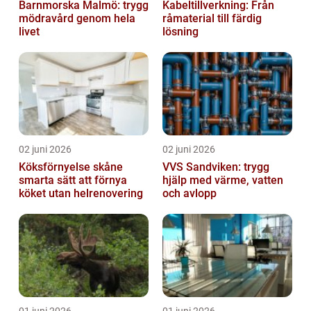
Barnmorska Malmö: trygg
Kabeltillverkning: Från
mödravård genom hela
råmaterial till färdig
livet
lösning
02 juni 2026
02 juni 2026
Köksförnyelse skåne
VVS Sandviken: trygg
smarta sätt att förnya
hjälp med värme, vatten
köket utan helrenovering
och avlopp
01 juni 2026
01 juni 2026