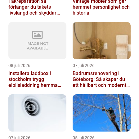
Takreparation så
Vintage möbler som ger
förlänger du takets
hemmet personlighet och
livslängd och skyddar
historia
huset
08 juli 2026
07 juli 2026
Installera laddbox i
Badrumsrenovering i
stockholm trygg
Göteborg: Så skapar du
elbilsladdning hemma
ett hållbart och modernt
och på jobbet
badrum
07 juli 2026
05 juli 2026