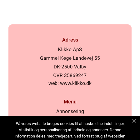
Adress
web:
www.klikko.dk
Menu
Annonsering
Om oss
På vores website bruges cookies til at huske dine indstillinger,
Cookies
statistik og personalisering af indhold og annoncer. Denne
information deles med tredjepart. Ved fortsat brug af websiden
Kontakta oss