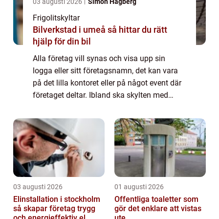
03 augusti 2026
Simon Hagberg
Frigolitskyltar
Bilverkstad i umeå så hittar du rätt
hjälp för din bil
Alla företag vill synas och visa upp sin
logga eller sitt företagsnamn, det kan vara
på det lilla kontoret eller på något event där
företaget deltar. Ibland ska skylten med
företagsnamn eller logga byta plat...
03 augusti 2026
01 augusti 2026
Elinstallation i stockholm
Offentliga toaletter som
så skapar företag trygg
gör det enklare att vistas
och energieffektiv el
ute