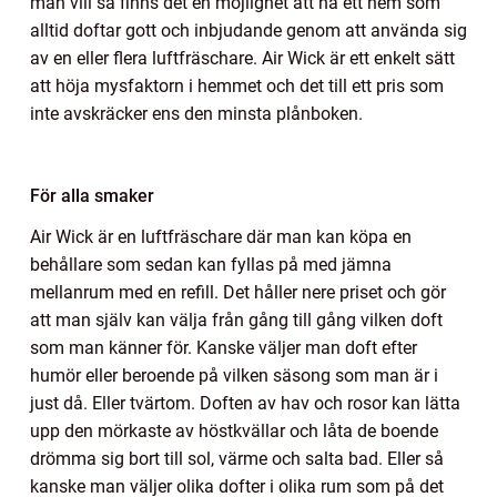
man vill så finns det en möjlighet att ha ett hem som
alltid doftar gott och inbjudande genom att använda sig
av en eller flera luftfräschare. Air Wick är ett enkelt sätt
att höja mysfaktorn i hemmet och det till ett pris som
inte avskräcker ens den minsta plånboken.
För alla smaker
Air Wick är en luftfräschare där man kan köpa en
behållare som sedan kan fyllas på med jämna
mellanrum med en refill. Det håller nere priset och gör
att man själv kan välja från gång till gång vilken doft
som man känner för. Kanske väljer man doft efter
humör eller beroende på vilken säsong som man är i
just då. Eller tvärtom. Doften av hav och rosor kan lätta
upp den mörkaste av höstkvällar och låta de boende
drömma sig bort till sol, värme och salta bad. Eller så
kanske man väljer olika dofter i olika rum som på det