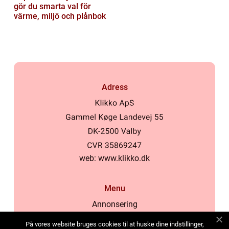
gör du smarta val för
värme, miljö och plånbok
Adress
web:
www.klikko.dk
Menu
Annonsering
Om oss
På vores website bruges cookies til at huske dine indstillinger,