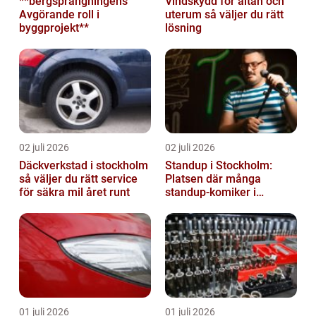
**bergsprängningens
Vindskydd för altan och
Avgörande roll i
uterum så väljer du rätt
byggprojekt**
lösning
02 juli 2026
02 juli 2026
Däckverkstad i stockholm
Standup i Stockholm:
så väljer du rätt service
Platsen där många
för säkra mil året runt
standup-komiker i
Sverige blommat ut
01 juli 2026
01 juli 2026