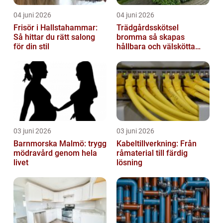
04 juni 2026
04 juni 2026
Frisör i Hallstahammar:
Trädgårdsskötsel
Så hittar du rätt salong
bromma så skapas
för din stil
hållbara och välskötta
utemiljöer
03 juni 2026
03 juni 2026
Barnmorska Malmö: trygg
Kabeltillverkning: Från
mödravård genom hela
råmaterial till färdig
livet
lösning