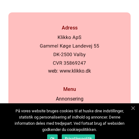
Adress
web:
www.klikko.dk
Menu
Annonsering
Om oss
På vores website bruges cookies til at huske dine indstillinger,
Cookies
statistik og personalisering af indhold og annoncer. Denne
information deles med tredjepart. Ved fortsat brug af websiden
Kontakta oss
godkender du cookiepolitikken.
Sitemap
Ok
Privatlivspolitik