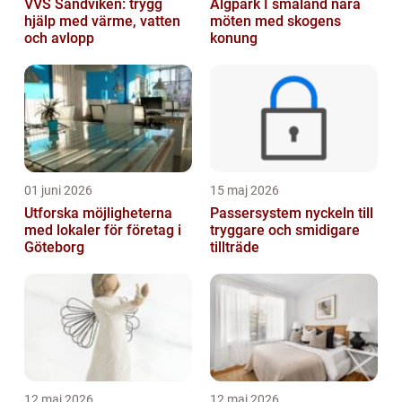
VVS Sandviken: trygg
Älgpark I småland nära
hjälp med värme, vatten
möten med skogens
och avlopp
konung
01 juni 2026
15 maj 2026
Utforska möjligheterna
Passersystem nyckeln till
med lokaler för företag i
tryggare och smidigare
Göteborg
tillträde
12 maj 2026
12 maj 2026