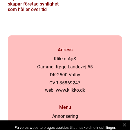
skapar företag synlighet
som håller över tid
Adress
web:
www.klikko.dk
Menu
Annonsering
Om oss
På vores website bruges cookies til at huske dine indstillinger,