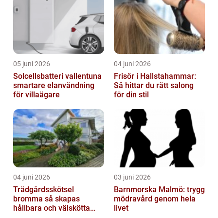
05 juni 2026
04 juni 2026
Solcellsbatteri vallentuna
Frisör i Hallstahammar:
smartare elanvändning
Så hittar du rätt salong
för villaägare
för din stil
04 juni 2026
03 juni 2026
Trädgårdsskötsel
Barnmorska Malmö: trygg
bromma så skapas
mödravård genom hela
hållbara och välskötta
livet
utemiljöer