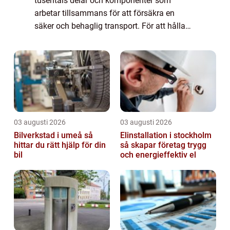
tusentals delar och komponenter som
arbetar tillsammans för att försäkra en
säker och behaglig transport. För att hålla
din bil i toppskick och förlänga dess
livslängd är regelbunden bilservice av
yttersta vi...
03 augusti 2026
03 augusti 2026
Bilverkstad i umeå så
Elinstallation i stockholm
hittar du rätt hjälp för din
så skapar företag trygg
bil
och energieffektiv el