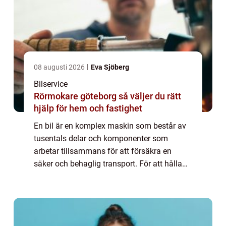
08 augusti 2026
Eva Sjöberg
Bilservice
Rörmokare göteborg så väljer du rätt
hjälp för hem och fastighet
En bil är en komplex maskin som består av
tusentals delar och komponenter som
arbetar tillsammans för att försäkra en
säker och behaglig transport. För att hålla
din bil i toppskick och förlänga dess
livslängd är regelbunden bilservice av
yttersta vi...