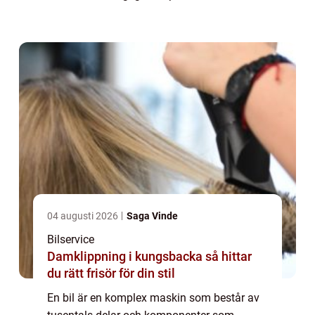
din bil i toppskick och förlänga dess
livslängd är regelbunden bilservice av
yttersta vi...
04 augusti 2026
Saga Vinde
Bilservice
Damklippning i kungsbacka så hittar
du rätt frisör för din stil
En bil är en komplex maskin som består av