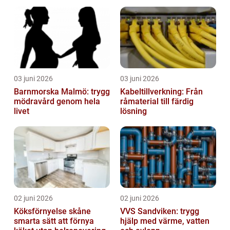
utemiljöer
03 juni 2026
03 juni 2026
Barnmorska Malmö: trygg
Kabeltillverkning: Från
mödravård genom hela
råmaterial till färdig
livet
lösning
02 juni 2026
02 juni 2026
Köksförnyelse skåne
VVS Sandviken: trygg
smarta sätt att förnya
hjälp med värme, vatten