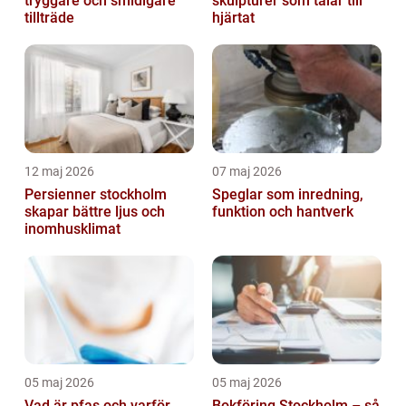
tryggare och smidigare
skulpturer som talar till
tillträde
hjärtat
12 maj 2026
07 maj 2026
Persienner stockholm
Speglar som inredning,
skapar bättre ljus och
funktion och hantverk
inomhusklimat
05 maj 2026
05 maj 2026
Vad är pfas och varför
Bokföring Stockholm – så