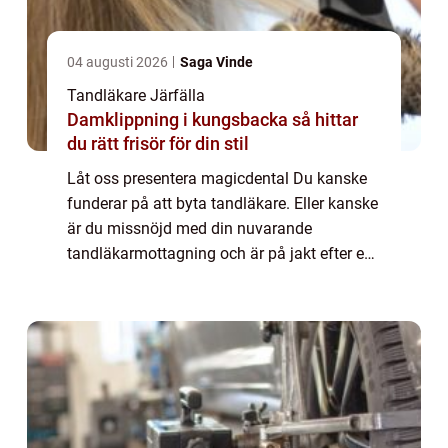
04 augusti 2026
Saga Vinde
Tandläkare Järfälla
Damklippning i kungsbacka så hittar
du rätt frisör för din stil
Låt oss presentera magicdental Du kanske
funderar på att byta tandläkare. Eller kanske
är du missnöjd med din nuvarande
tandläkarmottagning och är på jakt efter en
förändring. Oavsett vad det gäller vill vi att
du ska veta att magicadental är ett bra...