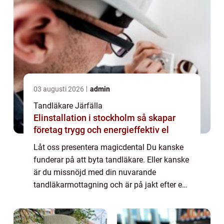
03 augusti 2026
admin
Tandläkare Järfälla
Elinstallation i stockholm så skapar
företag trygg och energieffektiv el
Låt oss presentera magicdental Du kanske
funderar på att byta tandläkare. Eller kanske
är du missnöjd med din nuvarande
tandläkarmottagning och är på jakt efter en
förändring. Oavsett vad det gäller vill vi att
du ska veta att magicadental är ett bra...