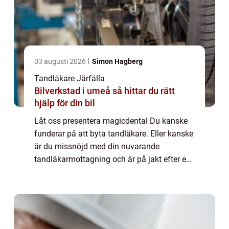
03 augusti 2026
Simon Hagberg
Tandläkare Järfälla
Bilverkstad i umeå så hittar du rätt
hjälp för din bil
Låt oss presentera magicdental Du kanske
funderar på att byta tandläkare. Eller kanske
är du missnöjd med din nuvarande
tandläkarmottagning och är på jakt efter en
förändring. Oavsett vad det gäller vill vi att
du ska veta att magicadental är ett bra...