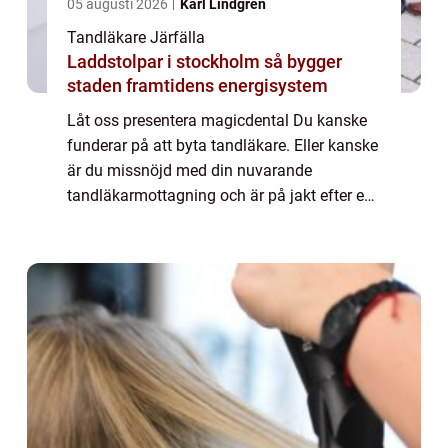
05 augusti 2026
Karl Lindgren
Tandläkare Järfälla
Laddstolpar i stockholm så bygger
staden framtidens energisystem
Låt oss presentera magicdental Du kanske
funderar på att byta tandläkare. Eller kanske
är du missnöjd med din nuvarande
tandläkarmottagning och är på jakt efter en
förändring. Oavsett vad det gäller vill vi att
du ska veta att magicadental är ett bra...