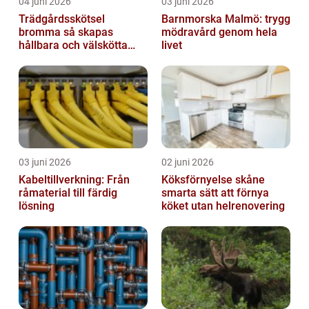
04 juni 2026
03 juni 2026
Trädgårdsskötsel
Barnmorska Malmö: trygg
bromma så skapas
mödravård genom hela
hållbara och välskötta
livet
utemiljöer
03 juni 2026
02 juni 2026
Kabeltillverkning: Från
Köksförnyelse skåne
råmaterial till färdig
smarta sätt att förnya
lösning
köket utan helrenovering