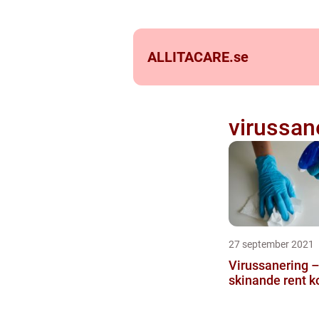
ALLITACARE.
se
virussan
27 september 2021
Virussanering – 
skinande rent k