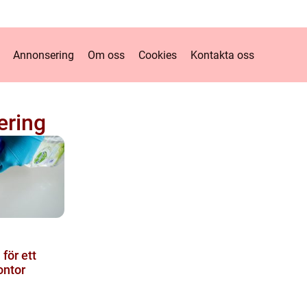
Annonsering
Om oss
Cookies
Kontakta oss
ering
för ett
ontor