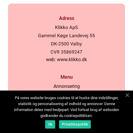
Adress
web:
www.klikko.dk
Menu
Annonsering
Om oss
På vores website bruges cookies til at huske dine indstillinger,
Cookies
statistik og personalisering af indhold og annoncer. Denne
information deles med tredjepart. Ved fortsat brug af websiden
Kontakta oss
godkender du cookiepolitikken.
Sitemap
Ok
Privatlivspolitik