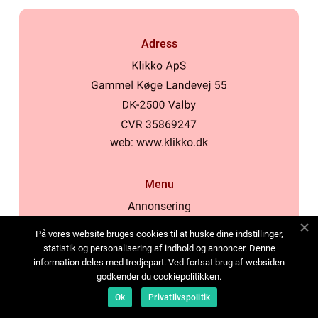
Adress
web:
www.klikko.dk
Menu
Annonsering
Om oss
På vores website bruges cookies til at huske dine indstillinger,
Cookies
statistik og personalisering af indhold og annoncer. Denne
information deles med tredjepart. Ved fortsat brug af websiden
Kontakta oss
godkender du cookiepolitikken.
Sitemap
Ok
Privatlivspolitik