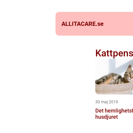
ALLITACARE.
se
Kattpens
30 maj 2019
Det hemlighetsf
husdjuret