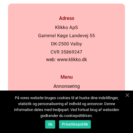
Adress
web:
www.klikko.dk
Menu
Annonsering
Om oss
På vores website bruges cookies til at huske dine indstillinger,
Cookies
statistik og personalisering af indhold og annoncer. Denne
information deles med tredjepart. Ved fortsat brug af websiden
Kontakta oss
godkender du cookiepolitikken.
Sitemap
Ok
Privatlivspolitik