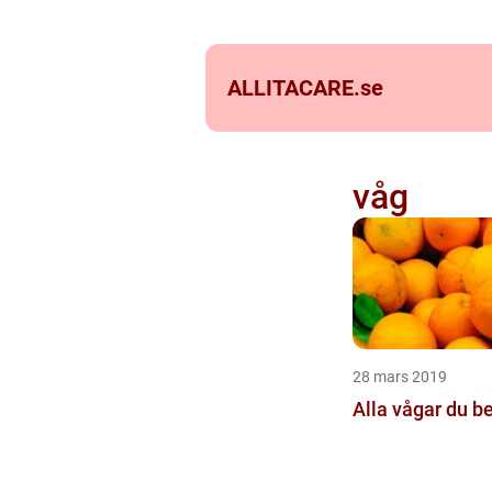
ALLITACARE.
se
våg
28 mars 2019
Alla vågar du b