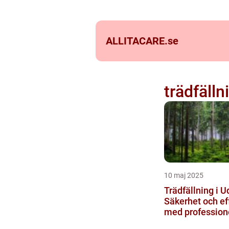
ALLITACARE.
se
trädfälln
10 maj 2025
Trädfällning i U
Säkerhet och eff
med professione