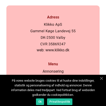
Adress
web:
www.klikko.dk
Menu
Annonsering
Om oss
På vores website bruges cookies til at huske dine indstillinger,
Cookies
statistik og personalisering af indhold og annoncer. Denne
information deles med tredjepart. Ved fortsat brug af websiden
Kontakta oss
godkender du cookiepolitikken.
Sitemap
Ok
Privatlivspolitik