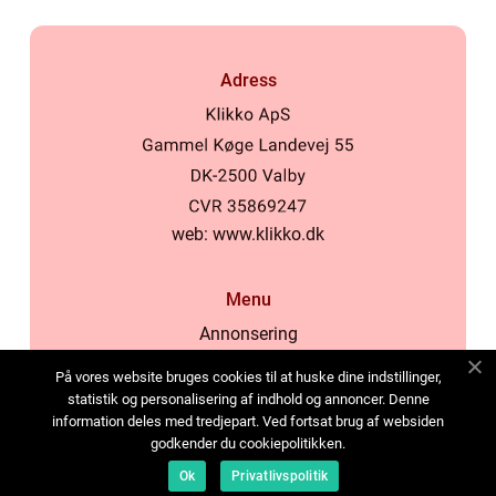
Adress
web:
www.klikko.dk
Menu
Annonsering
Om oss
På vores website bruges cookies til at huske dine indstillinger,
Cookies
statistik og personalisering af indhold og annoncer. Denne
information deles med tredjepart. Ved fortsat brug af websiden
Kontakta oss
godkender du cookiepolitikken.
Sitemap
Ok
Privatlivspolitik