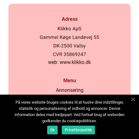
Adress
web:
www.klikko.dk
Menu
Annonsering
Om oss
På vores website bruges cookies til at huske dine indstillinger,
Cookies
statistik og personalisering af indhold og annoncer. Denne
information deles med tredjepart. Ved fortsat brug af websiden
Kontakta oss
godkender du cookiepolitikken.
Sitemap
Ok
Privatlivspolitik