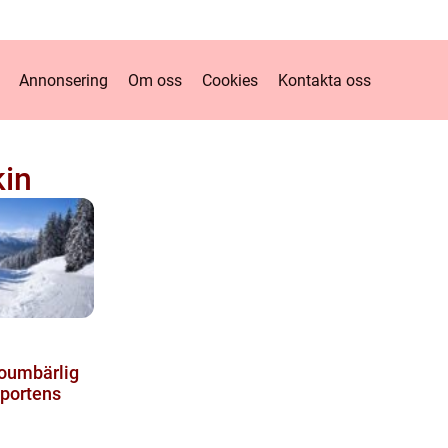
Annonsering
Om oss
Cookies
Kontakta oss
in
 oumbärlig
sportens