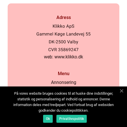
Adress
web:
www.klikko.dk
Menu
Annonsering
Om oss
På vores website bruges cookies til at huske dine indstillinger,
Cookies
statistik og personalisering af indhold og annoncer. Denne
information deles med tredjepart. Ved fortsat brug af websiden
Kontakta oss
godkender du cookiepolitikken.
Sitemap
Ok
Privatlivspolitik