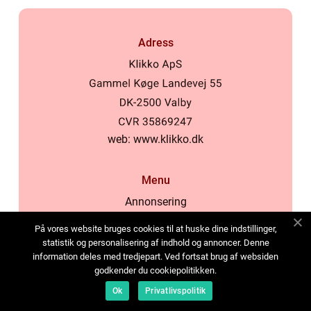
Adress
web:
www.klikko.dk
Menu
Annonsering
Om oss
På vores website bruges cookies til at huske dine indstillinger,
Cookies
statistik og personalisering af indhold og annoncer. Denne
information deles med tredjepart. Ved fortsat brug af websiden
Kontakta oss
godkender du cookiepolitikken.
Sitemap
Ok
Privatlivspolitik