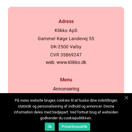
Adress
web:
www.klikko.dk
Menu
Annonsering
Om oss
På vores website bruges cookies til at huske dine indstillinger,
Cookies
statistik og personalisering af indhold og annoncer. Denne
information deles med tredjepart. Ved fortsat brug af websiden
Kontakta oss
godkender du cookiepolitikken.
Sitemap
Ok
Privatlivspolitik