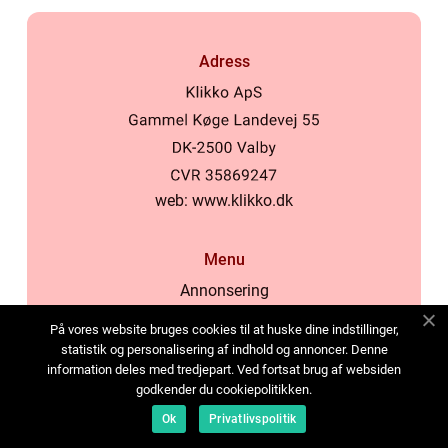
Adress
web:
www.klikko.dk
Menu
Annonsering
Om oss
På vores website bruges cookies til at huske dine indstillinger,
Cookies
statistik og personalisering af indhold og annoncer. Denne
information deles med tredjepart. Ved fortsat brug af websiden
Kontakta oss
godkender du cookiepolitikken.
Sitemap
Ok
Privatlivspolitik