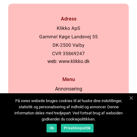
Adress
web:
www.klikko.dk
Menu
Annonsering
Om oss
På vores website bruges cookies til at huske dine indstillinger,
Cookies
statistik og personalisering af indhold og annoncer. Denne
information deles med tredjepart. Ved fortsat brug af websiden
Kontakta oss
godkender du cookiepolitikken.
Sitemap
Ok
Privatlivspolitik