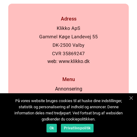
Adress
web:
www.klikko.dk
Menu
Annonsering
Om oss
På vores website bruges cookies til at huske dine indstillinger,
Cookies
statistik og personalisering af indhold og annoncer. Denne
information deles med tredjepart. Ved fortsat brug af websiden
Kontakta oss
godkender du cookiepolitikken.
Sitemap
Ok
Privatlivspolitik