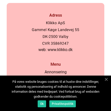
Adress
web:
www.klikko.dk
Menu
Annonsering
Om oss
På vores website bruges cookies til at huske dine indstillinger,
Cookies
statistik og personalisering af indhold og annoncer. Denne
information deles med tredjepart. Ved fortsat brug af websiden
Kontakta oss
godkender du cookiepolitikken.
Sitemap
Ok
Privatlivspolitik