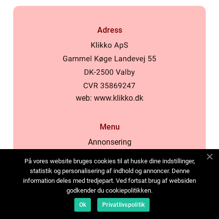
Adress
web:
www.klikko.dk
Menu
Annonsering
Om oss
På vores website bruges cookies til at huske dine indstillinger,
Cookies
statistik og personalisering af indhold og annoncer. Denne
information deles med tredjepart. Ved fortsat brug af websiden
Kontakta oss
godkender du cookiepolitikken.
Sitemap
Ok
Privatlivspolitik