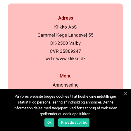
Adress
web:
www.klikko.dk
Menu
Annonsering
Om oss
På vores website bruges cookies til at huske dine indstillinger,
Cookies
statistik og personalisering af indhold og annoncer. Denne
information deles med tredjepart. Ved fortsat brug af websiden
Kontakta oss
godkender du cookiepolitikken.
Sitemap
Ok
Privatlivspolitik