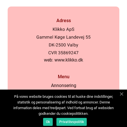
Adress
web:
www.klikko.dk
Menu
Annonsering
Om oss
På vores website bruges cookies til at huske dine indstillinger,
Cookies
statistik og personalisering af indhold og annoncer. Denne
information deles med tredjepart. Ved fortsat brug af websiden
Kontakta oss
godkender du cookiepolitikken.
Sitemap
Ok
Privatlivspolitik