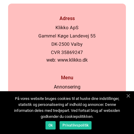
Adress
web:
www.klikko.dk
Menu
Annonsering
Om oss
På vores website bruges cookies til at huske dine indstillinger,
Cookies
statistik og personalisering af indhold og annoncer. Denne
information deles med tredjepart. Ved fortsat brug af websiden
Kontakta oss
godkender du cookiepolitikken.
Sitemap
Ok
Privatlivspolitik