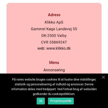
Adress
web:
www.klikko.dk
Menu
Annonsering
Om oss
På vores website bruges cookies til at huske dine indstillinger,
Cookies
statistik og personalisering af indhold og annoncer. Denne
information deles med tredjepart. Ved fortsat brug af websiden
Kontakta oss
godkender du cookiepolitikken.
Sitemap
Ok
Privatlivspolitik