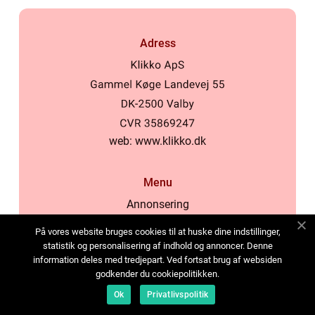
Adress
web:
www.klikko.dk
Menu
Annonsering
Om oss
På vores website bruges cookies til at huske dine indstillinger,
Cookies
statistik og personalisering af indhold og annoncer. Denne
information deles med tredjepart. Ved fortsat brug af websiden
Kontakta oss
godkender du cookiepolitikken.
Sitemap
Ok
Privatlivspolitik