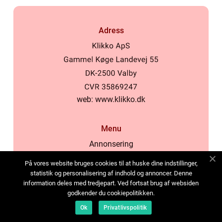
Adress
web:
www.klikko.dk
Menu
Annonsering
Om oss
På vores website bruges cookies til at huske dine indstillinger,
Cookies
statistik og personalisering af indhold og annoncer. Denne
information deles med tredjepart. Ved fortsat brug af websiden
Kontakta oss
godkender du cookiepolitikken.
Sitemap
Ok
Privatlivspolitik