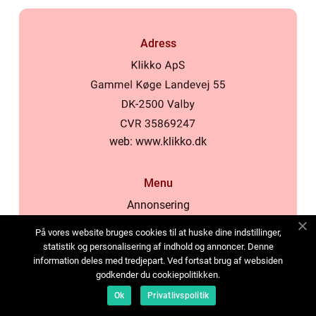
Adress
web:
www.klikko.dk
Menu
Annonsering
Om oss
På vores website bruges cookies til at huske dine indstillinger,
Cookies
statistik og personalisering af indhold og annoncer. Denne
information deles med tredjepart. Ved fortsat brug af websiden
Kontakta oss
godkender du cookiepolitikken.
Sitemap
Ok
Privatlivspolitik